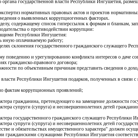
 органа государственной власти Республики Ингушетия, разме
 экспертиз нормативных правовых актов и проектов нормативны
ведения о выявленных коррупциогенных факторах.
азделу, содержащему список гиперссылок к формам и бланкам,
нодательства о противодействии коррупции:
жащими Республики Ингушетия:
ь иную оплачиваемую работу;
 целях склонения государственного гражданского служащего Р
у поведению и урегулированию конфликта интересов о даче сог
иях гражданско-правового договора;
ожности по объективным причинам представить сведения о доход
ой власти Республики Ингушетия подарков, полученных в связи
 по фактам коррупционных проявлений;
арактера гражданина, претендующего на замещение должности г
рактера супруги (супруга) и несовершеннолетних детей граждан
рактера государственного гражданского служащего Республики И
рактера супруги (супруга) и несовершеннолетних детей государ
естве и обязательствах имущественного характера" должен осущ
ыми гражданскими служащими Республики Ингушетия соответств