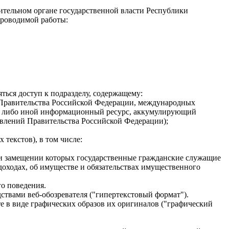
ительном органе государственной власти Республики
проводимой работы:
ться доступ к подразделу, содержащему:
 Правительства Российской Федерации, международных
u) либо иной информационный ресурс, аккумулирующий
овлений Правительства Российской Федерации);
текстов), в том числе:
ри замещении которых государственные гражданские служащие
 доходах, об имуществе и обязательствах имущественного
о поведения.
ствами веб-обозревателя ("гипертекстовый формат").
е в виде графических образов их оригиналов ("графический