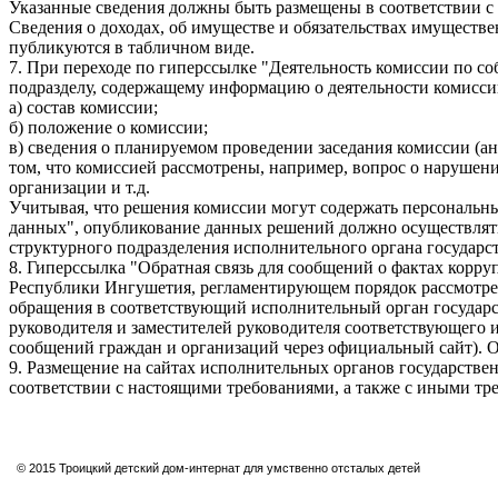
Указанные сведения должны быть размещены в соответствии с 
Сведения о доходах, об имуществе и обязательствах имущест
публикуются в табличном виде.
7. При переходе по гиперссылке "Деятельность комиссии по 
подразделу, содержащему информацию о деятельности комисси
а) состав комиссии;
б) положение о комиссии;
в) сведения о планируемом проведении заседания комиссии (а
том, что комиссией рассмотрены, например, вопрос о нарушен
организации и т.д.
Учитывая, что решения комиссии могут содержать персональные
данных", опубликование данных решений должно осуществлятьс
структурного подразделения исполнительного органа государ
8. Гиперссылка "Обратная связь для сообщений о фактах кор
Республики Ингушетия, регламентирующем порядок рассмотрен
обращения в соответствующий исполнительный орган государс
руководителя и заместителей руководителя соответствующего 
сообщений граждан и организаций через официальный сайт). О
9. Размещение на сайтах исполнительных органов государстве
соответствии с настоящими требованиями, а также с иными т
© 2015 Троицкий детский дом-интернат для умственно отсталых детей