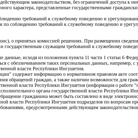
действующим законодательством, без ограничений доступа к ним 
венного характера, представленные государственными гражданс
соблюдению требований к служебному поведению и урегулирован
и по соблюдению требований к служебному поведению и урегули
нонс), о принятых комиссией решениях. При размещении сведен
ии государственным служащим требований к служебному поведен
 данные, исходя из положения пункта 11 части 1 статьи 6 Федер
я с обезличиванием таких персональных данных, например, с у
ственной власти Республики Ингушетия.
рупции" содержит информацию о нормативном правовом акте соот
ия обращений граждан, а также наличии возможности для гражд
твенной власти Республики Ингушетия (информация о работе "г
исполнительного органа государственной власти Республики Ин
бращение гражданина может быть составлено в виде электронно
нной власти Республики Ингушетия подразделов по вопросам пр
ребованиями, предусмотренными действующим законодательство