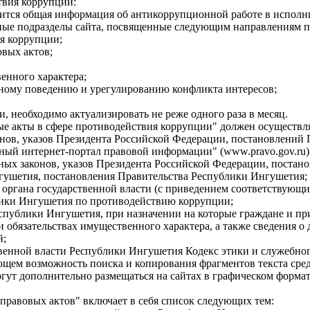
твия коррупции:
жится общая информация об антикоррупционной работе в исполн
ьные подразделы сайта, посвященные следующим направлениям 
я коррупции;
овых актов;
венного характера;
бному поведению и урегулированию конфликта интересов;
, необходимо актуализировать не реже одного раза в месяц.
е акты в сфере противодействия коррупции" должен осуществля
нов, указов Президента Российской Федерации, постановлений
ьный интернет-портал правовой информации" (www.pravo.gov.r
ных законов, указов Президента Российской Федерации, постан
гушетия, постановления Правительства Республики Ингушетия;
органа государственной власти (с приведением соответствующих 
лики Ингушетия по противодействию коррупции;
спублики Ингушетия, при назначении на которые граждане и п
и обязательствах имущественного характера, а также сведения о
й;
венной власти Республики Ингушетия Кодекс этики и служебног
ющем возможность поиска и копирования фрагментов текста сред
гут дополнительно размещаться на сайтах в графическом формат
правовых актов" включает в себя список следующих тем: