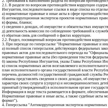
2. Требования к наполнению раздела по вопросам противодейс
2.1. В разделе по вопросам противодействия коррупции содер
Ингушетия, последовательные ссылки в виде списка на отдел
а) нормативные правовые и иные акты в сфере противодействи
б) антикоррупционная экспертиза проектов нормативных прав
в) формы, бланки;
г) сведения о доходах, об имуществе и обязательствах имущест
д) деятельность комиссии по соблюдению требований к служе
е) обратная связь для сообщений о фактах коррупции.
2.2. Раздел, посвященный вопросам противодействия коррупции
3. При переходе по гиперссылке "Нормативные правовые и ины
а) полный список гиперссылок действующих федеральных зако
правовых актов для последовательного перехода на "Официал
нормативные правовые акты (без приведения текстов федераль
б) законы Республики Ингушетия, указы Главы Республики Ин
в) список нормативных актов возглавляемого исполнительного 
план исполнительного органа государственной власти Респуб
перечень должностей государственной гражданской службы Ре
обязаны представлять сведения о своих доходах, об имуществе 
характера своих супруги (супруга) и несовершеннолетних дете
принятый (утвержденный) в исполнительном органе государст
Информация в виде текста размещается в формате, обеспечива
Нормативные правовые и иные акты, а также судебные акты мо
формат").
4. Гиперссылка "Антикоррупционная экспертиза нормативных 