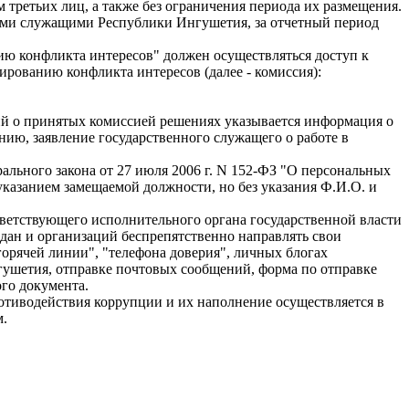
третьих лиц, а также без ограничения периода их размещения.
кими служащими Республики Ингушетия, за отчетный период
ию конфликта интересов" должен осуществляться доступ к
рованию конфликта интересов (далее - комиссия):
ий о принятых комиссией решениях указывается информация о
ию, заявление государственного служащего о работе в
ального закона от 27 июля 2006 г. N 152-ФЗ "О персональных
казанием замещаемой должности, но без указания Ф.И.О. и
ветствующего исполнительного органа государственной власти
ан и организаций беспрепятственно направлять свои
орячей линии", "телефона доверия", личных блогах
гушетия, отправке почтовых сообщений, форма по отправке
го документа.
отиводействия коррупции и их наполнение осуществляется в
м.