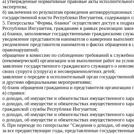
а) утвержденные нормативные правовые акты исполнительного
экспертизы;
б) заключения по результатам проведения антикоррупционных
государственной власти Республики Ингушетия, содержащих с
5. Гиперссылка "Формы, бланки" осуществляет доступ к подр
Республики Ингушетия, гражданами в рамках реализации зако
а) бланки, заполняемые государственными гражданскими слу
уведомление представителя нанимателя о намерении выполнят
уведомление представителя нанимателя о фактах обращения в
правонарушений;
обращение в комиссию по соблюдению требований к служебном
(некоммерческой) организации или выполнение работ на услов
заявление государственного гражданского служащего о невозм
своих супруги (супруга) и несовершеннолетних детей;
заявление о передаче в исполнительный орган государственн
и другими официальными мероприятиями;
б) бланк обращения гражданина и представителя организации
в) справки:
о доходах, об имуществе и обязательствах имущественного х
о доходах, об имуществе и обязательствах имущественного ха
гражданской службы Республики Ингушетия;
о доходах, об имуществе и обязательствах имущественного ха
о доходах, об имуществе и обязательствах имущественного ха
6. При переходе по гиперссылке "Сведения о доходах, об имущ
за все предшествующие годы, представленные государственн